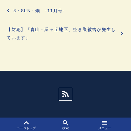
投
3・SUN・燦 -11月号-
稿
【防犯】『青山・緑ヶ丘地区、空き巣被害が発生し
ナ
ています』
ビ
ゲ
ー
シ
ョ
ン
ページトップ
検索
メニュー