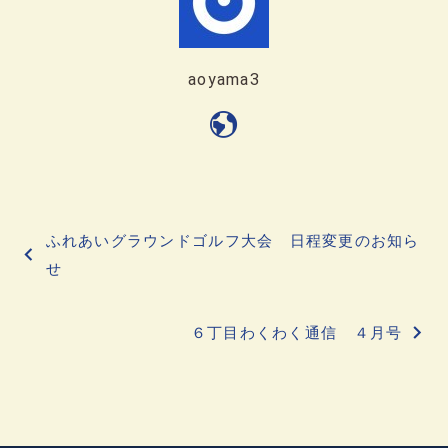
aoyama3
投
ふれあいグラウンドゴルフ大会 日程変更のお知ら
稿
せ
ナ
６丁目わくわく通信 ４月号
ビ
ゲ
ー