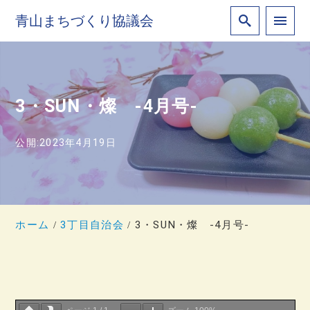
青山まちづくり協議会
3・SUN・燦 -4月号-
公開:2023年4月19日
ホーム
3丁目自治会
3・SUN・燦 -4月号-