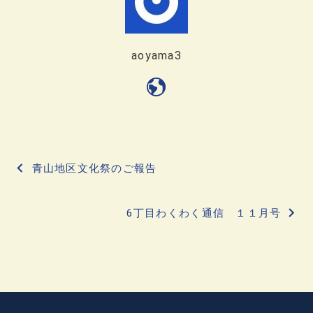
aoyama3
投
青山地区文化祭のご報告
稿
6丁目わくわく通信 １１月号
ナ
ビ
ゲ
ー