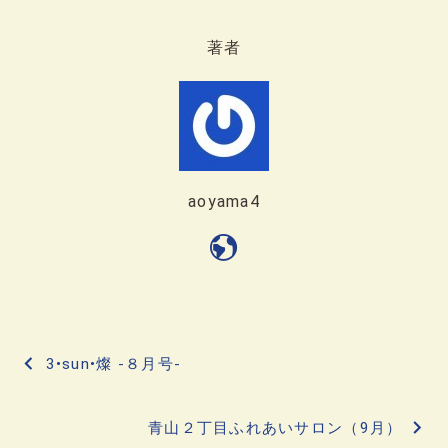
著者
aoyama4
投
3•sun•燦 -８月号-
稿
青山２丁目ふれあいサロン（9月）
ナ