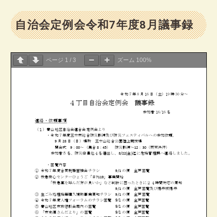
自治会定例会令和7年度8月議事録
ページ
1
/
3
ズーム
100%