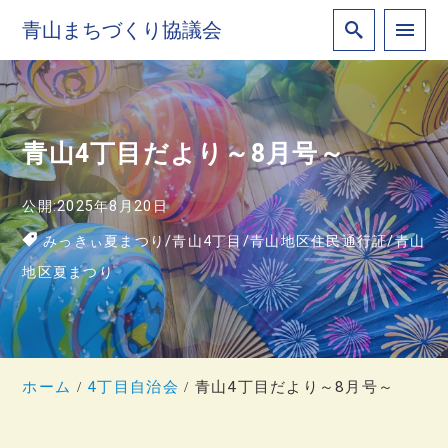
青山まちづくり協議会
青山4丁目だより～8月号～
公開:2025年8月20日
みっきぃ夏まつり
/
青山4丁目
/
青山地区住民通行証
/
青山
地区夏まつり
ホーム
4丁目自治会
青山4丁目だより～8月号～