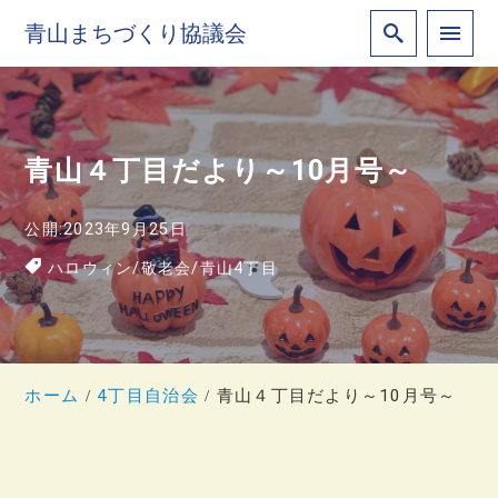
青山まちづくり協議会
青山４丁目だより～10月号～
公開:2023年9月25日
ハロウィン
/
敬老会
/
青山4丁目
ホーム
4丁目自治会
青山４丁目だより～10月号～