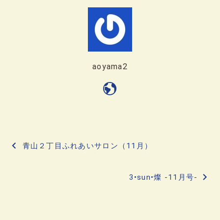
aoyama2
投
青山２丁目ふれあいサロン（11月）
稿
3•sun•燦 -11月号-
ナ
ビ