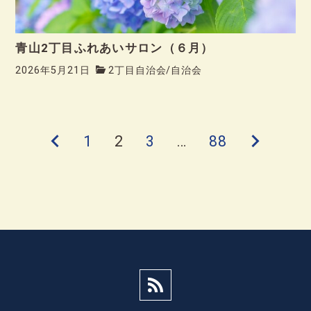
青山2丁目ふれあいサロン（６月）
2026年5月21日
2丁目自治会
/
自治会
前
1
2
3
…
88
次
投
の
の
稿
ペ
ペ
ー
ー
の
ジ
ジ
ペ
ー