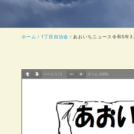
ホーム
1丁目自治会
あおいちニュース令和5年3
ページ
1
/
1
ズーム
100%