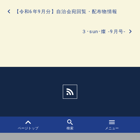
投
【令和6年9月分】自治会宛回覧・配布物情報
稿
３･sun･燦 -9月号-
ナ
ビ
ゲ
ー
シ
ョ
ン
ページトップ
検索
メニュー