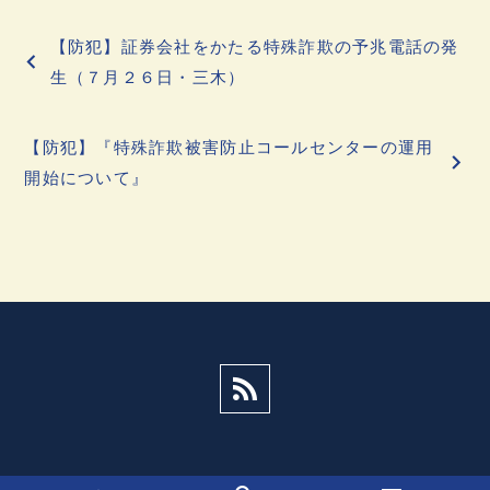
投
【防犯】証券会社をかたる特殊詐欺の予兆電話の発
稿
生（７月２６日・三木）
ナ
【防犯】『特殊詐欺被害防止コールセンターの運用
ビ
開始について』
ゲ
ー
シ
ョ
ン