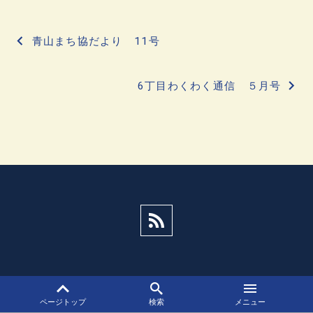
投
青山まち協だより 11号
稿
6丁目わくわく通信 ５月号
ナ
ビ
ゲ
ー
シ
ョ
ン
ページトップ
検索
メニュー